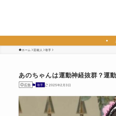
ホーム
芸能人
歌手
あのちゃんは運動神経抜群？運
広告
歌手
2025年2月3日