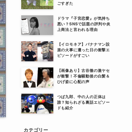
ごすぎた
ドラマ『子宮恋愛』が気持ち
悪い？SNSで話題の評判や炎
上商法と言われる理由
【イロモネア】バナナマン設
楽の火事に遭った日の衝撃エ
ピソードがすごい
【画像あり】古谷徹の激ヤセ
が衝撃！不倫騒動後の白髪＆
ひげ姿に心配の声
つば九郎、中の人の正体は
誰？知られざる裏話エピソー
ドも紹介
カテゴリー