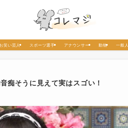
お笑い芸人
スポーツ選手
アナウンサー
動物
一般
動音痴そうに見えて実はスゴい！