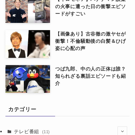
の火事に遭った日の衝撃エピソ
ードがすごい
【画像あり】古谷徹の激ヤセが
衝撃！不倫騒動後の白髪＆ひげ
姿に心配の声
つば九郎、中の人の正体は誰？
知られざる裏話エピソードも紹
介
カテゴリー
テレビ番組
(11)