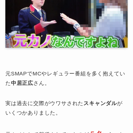
元SMAPでMCやレギュラー番組を多く抱えてい
た
中居正広
さん。
実は過去に交際がウワサされた
スキャンダル
が
いくつかありました。