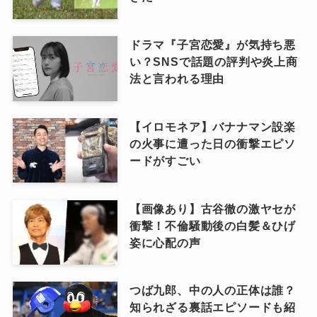
ドラマ『子宮恋愛』が気持ち悪
い？SNSで話題の評判や炎上商
法と言われる理由
【イロモネア】バナナマン設楽
の火事に遭った日の衝撃エピソ
ードがすごい
【画像あり】古谷徹の激ヤセが
衝撃！不倫騒動後の白髪＆ひげ
姿に心配の声
つば九郎、中の人の正体は誰？
知られざる裏話エピソードも紹