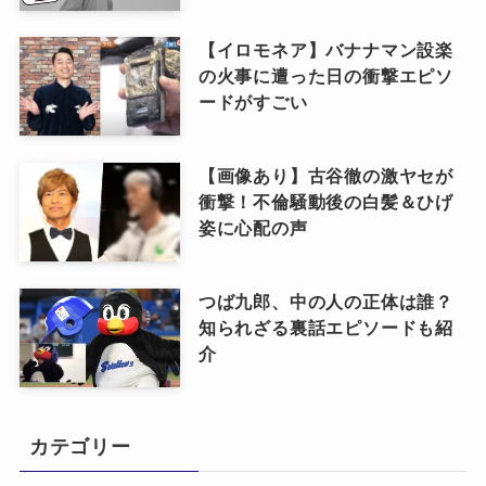
【イロモネア】バナナマン設楽
の火事に遭った日の衝撃エピソ
ードがすごい
【画像あり】古谷徹の激ヤセが
衝撃！不倫騒動後の白髪＆ひげ
姿に心配の声
つば九郎、中の人の正体は誰？
知られざる裏話エピソードも紹
介
カテゴリー